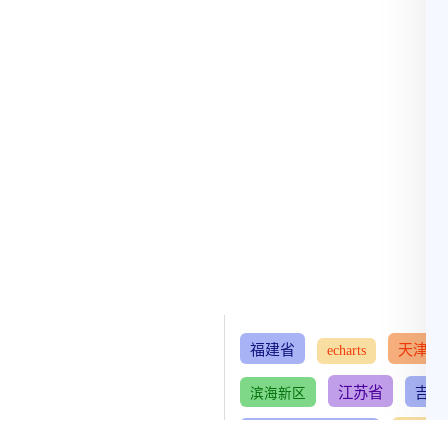
福建省
天津市
echarts
江苏省
吉林
滨海新区
新疆维吾尔自治区
河南