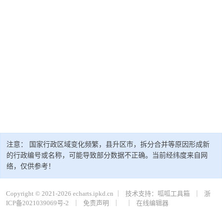
注意： 国家行政区域变化频繁，县升区市，拆分合并等原因形成新
的行政编号或名称，可能导致部分数据不正确。当前经纬度来自网
络，仅供参考！
Copyright © 2021-2026 echarts.ipkd.cn ｜
技术支持：呱呱工具箱
｜
浙
ICP备2021039069号-2
｜
免责声明
｜
｜
在线编辑器