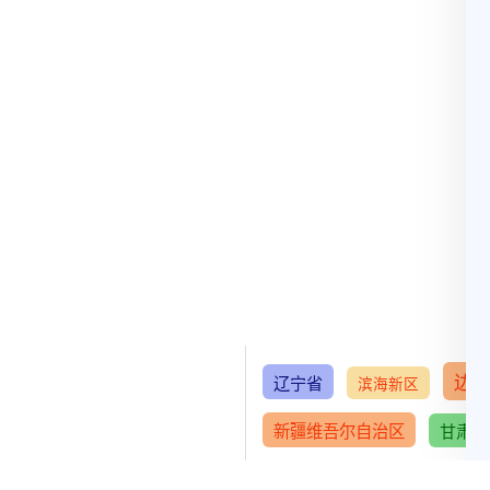
边
辽宁省
滨海新区
新疆维吾尔自治区
甘肃省
河北省
吉林省
武清区