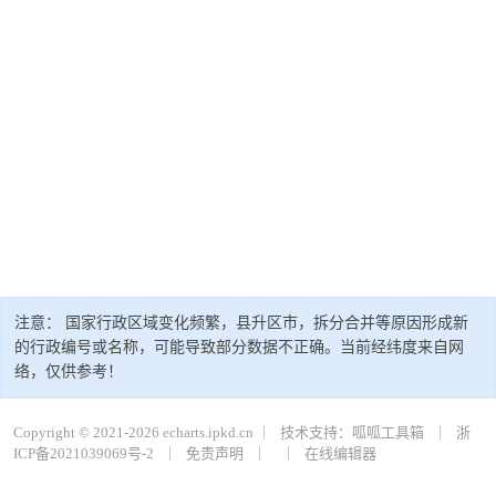
注意： 国家行政区域变化频繁，县升区市，拆分合并等原因形成新
的行政编号或名称，可能导致部分数据不正确。当前经纬度来自网
络，仅供参考！
Copyright © 2021-2026 echarts.ipkd.cn ｜
技术支持：呱呱工具箱
｜
浙
ICP备2021039069号-2
｜
免责声明
｜
｜
在线编辑器