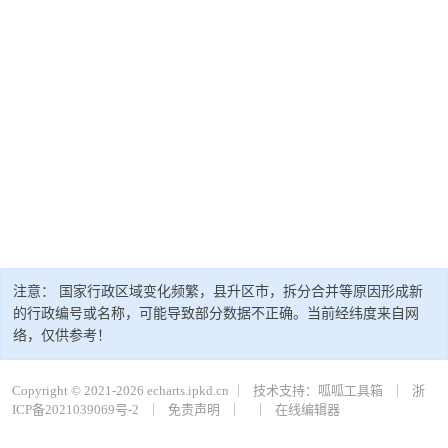
注意： 国家行政区域变化频繁，县升区市，拆分合并等原因形成新
的行政编号或名称，可能导致部分数据不正确。当前经纬度来自网
络，仅供参考！
Copyright © 2021-2026 echarts.ipkd.cn ｜
技术支持：呱呱工具箱
｜
浙
ICP备2021039069号-2
｜
免责声明
｜
｜
在线编辑器